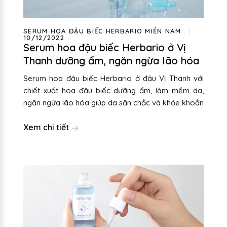
SERUM HOA ĐẬU BIẾC HERBARIO MIỀN NAM
10/12/2022
Serum hoa đậu biếc Herbario ở Vị
Thanh dưỡng ẩm, ngăn ngừa lão hóa
Serum hoa đậu biếc Herbario ở đâu Vị Thanh với
chiết xuất hoa đậu biếc dưỡng ẩm, làm mềm da,
ngăn ngừa lão hóa giúp da săn chắc và khỏe khoắn
Xem chi tiết