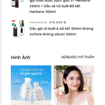
gội thảo dược sạch gàu 5T Herbario
250ml + Dầu xả Vỏ bưởi Bồ kết
Herbario 300ml
445.000 Đ
415.000 Đ
Dầu gội vỏ bưởi & bồ kết 500ml không
sulfate không silicon 500ml
Hình Ảnh
HERBARIO MỸ PHẨM