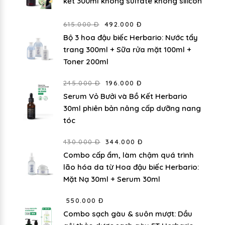
kết 300ml không sulfate không silicon
615.000 Đ
492.000 Đ
Bộ 3 hoa đậu biếc Herbario: Nước tẩy
trang 300ml + Sữa rửa mặt 100ml +
Toner 200ml
245.000 Đ
196.000 Đ
Serum Vỏ Bưởi và Bồ Kết Herbario
30ml phiên bản nâng cấp dưỡng nang
tóc
430.000 Đ
344.000 Đ
Combo cấp ẩm, làm chậm quá trình
lão hóa da từ Hoa đậu biếc Herbario:
Mặt Nạ 30ml + Serum 30ml
550.000 Đ
Combo sạch gàu & suôn mượt: Dầu