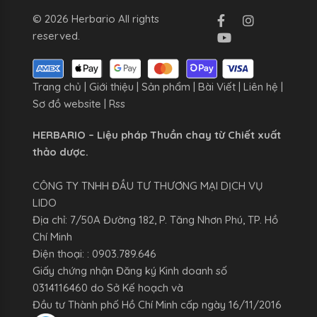
© 2026 Herbario All rights
reserved.
Trang chủ
|
Giới thiệu
|
Sản phẩm
|
Bài Viết
|
Liên hệ
|
Sơ đồ website
|
Rss
HERBARIO – Liệu pháp Thuần chay từ Chiết xuất
thảo dược.
CÔNG TY TNHH ĐẦU TƯ THƯƠNG MẠI DỊCH VỤ
LIDO
Địa chỉ: 7/50A Đường 182, P. Tăng Nhơn Phú, TP. Hồ
Chí Minh
Điện thoại: : 0903.789.646
Giấy chứng nhận Đăng ký Kinh doanh số
0314116460 do Sở Kế hoạch và
Đầu tư Thành phố Hồ Chí Minh cấp ngày 16/11/2016