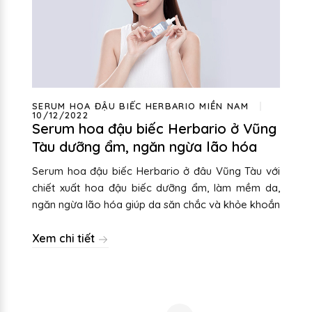
SERUM HOA ĐẬU BIẾC HERBARIO MIỀN NAM
10/12/2022
Serum hoa đậu biếc Herbario ở Vũng
Tàu dưỡng ẩm, ngăn ngừa lão hóa
Serum hoa đậu biếc Herbario ở đâu Vũng Tàu với
chiết xuất hoa đậu biếc dưỡng ẩm, làm mềm da,
ngăn ngừa lão hóa giúp da săn chắc và khỏe khoắn
Xem chi tiết