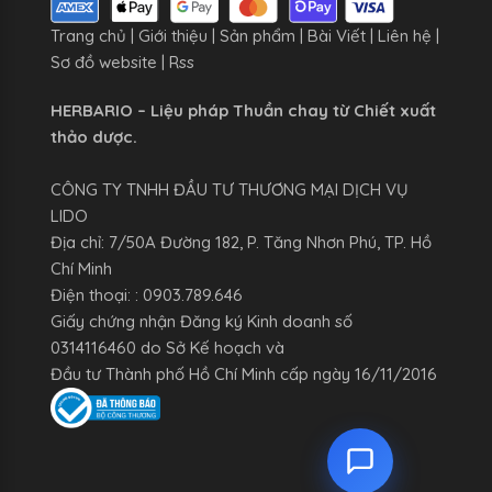
Trang chủ
|
Giới thiệu
|
Sản phẩm
|
Bài Viết
|
Liên hệ
|
Sơ đồ website
|
Rss
HERBARIO – Liệu pháp Thuần chay từ Chiết xuất
thảo dược.
CÔNG TY TNHH ĐẦU TƯ THƯƠNG MẠI DỊCH VỤ
LIDO
Địa chỉ: 7/50A Đường 182, P. Tăng Nhơn Phú, TP. Hồ
Chí Minh
Điện thoại: : 0903.789.646
Giấy chứng nhận Đăng ký Kinh doanh số
0314116460 do Sở Kế hoạch và
Đầu tư Thành phố Hồ Chí Minh cấp ngày 16/11/2016