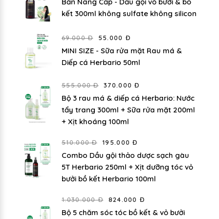
Bản Nâng Cấp - Dầu gội vỏ bưởi & bồ
kết 300ml không sulfate không silicon
69.000 Đ
55.000 Đ
MINI SIZE - Sữa rửa mặt Rau má &
Diếp cá Herbario 50ml
555.000 Đ
370.000 Đ
Bộ 3 rau má & diếp cá Herbario: Nước
tẩy trang 300ml + Sữa rửa mặt 200ml
+ Xịt khoáng 100ml
510.000 Đ
195.000 Đ
Combo Dầu gội thảo dược sạch gàu
5T Herbario 250ml + Xịt dưỡng tóc vỏ
bưởi bồ kết Herbario 100ml
1.030.000 Đ
824.000 Đ
Bộ 5 chăm sóc tóc bồ kết & vỏ bưởi