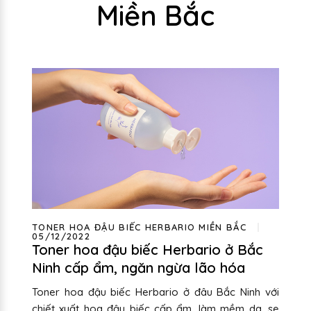
Miền Bắc
TONER HOA ĐẬU BIẾC HERBARIO MIỀN BẮC
05/12/2022
Toner hoa đậu biếc Herbario ở Bắc
Ninh cấp ẩm, ngăn ngừa lão hóa
Toner hoa đậu biếc Herbario ở đâu Bắc Ninh với
chiết xuất hoa đậu biếc cấp ẩm, làm mềm da, se