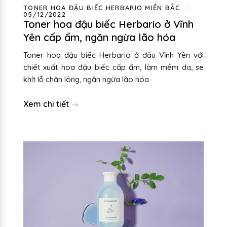
TONER HOA ĐẬU BIẾC HERBARIO MIỀN BẮC
05/12/2022
Toner hoa đậu biếc Herbario ở Vĩnh
Yên cấp ẩm, ngăn ngừa lão hóa
Toner hoa đậu biếc Herbario ở đâu Vĩnh Yên với
chiết xuất hoa đậu biếc cấp ẩm, làm mềm da, se
khít lỗ chân lông, ngăn ngừa lão hóa
Xem chi tiết