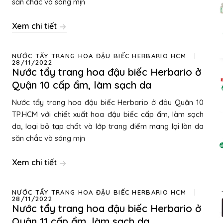
săn chắc và sáng mịn
Xem chi tiết
NƯỚC TẨY TRANG HOA ĐẬU BIẾC HERBARIO HCM
28/11/2022
Nước tẩy trang hoa đậu biếc Herbario ở
Quận 10 cấp ẩm, làm sạch da
Nước tẩy trang hoa đậu biếc Herbario ở đâu Quận 10
TP.HCM với chiết xuất hoa đậu biếc cấp ẩm, làm sạch
da, loại bỏ tạp chất và lớp trang điểm mang lại làn da
săn chắc và sáng mịn
Xem chi tiết
NƯỚC TẨY TRANG HOA ĐẬU BIẾC HERBARIO HCM
28/11/2022
Nước tẩy trang hoa đậu biếc Herbario ở
Quận 11 cấp ẩm, làm sạch da