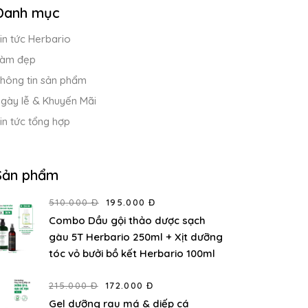
Danh mục
in tức Herbario
àm đẹp
hông tin sản phẩm
gày lễ & Khuyến Mãi
in tức tổng hợp
Sản phẩm
510.000 Đ
195.000 Đ
Combo Dầu gội thảo dược sạch
gàu 5T Herbario 250ml + Xịt dưỡng
tóc vỏ bưởi bồ kết Herbario 100ml
215.000 Đ
172.000 Đ
Gel dưỡng rau má & diếp cá