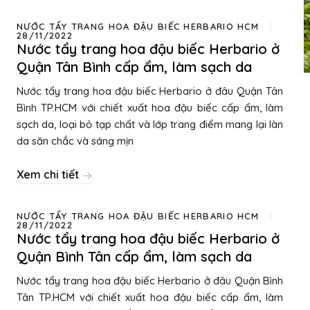
NƯỚC TẨY TRANG HOA ĐẬU BIẾC HERBARIO HCM
28/11/2022
Nước tẩy trang hoa đậu biếc Herbario ở
Quận Tân Bình cấp ẩm, làm sạch da
Nước tẩy trang hoa đậu biếc Herbario ở đâu Quận Tân
Bình TP.HCM với chiết xuất hoa đậu biếc cấp ẩm, làm
sạch da, loại bỏ tạp chất và lớp trang điểm mang lại làn
da săn chắc và sáng mịn
Xem chi tiết
NƯỚC TẨY TRANG HOA ĐẬU BIẾC HERBARIO HCM
28/11/2022
Nước tẩy trang hoa đậu biếc Herbario ở
Quận Bình Tân cấp ẩm, làm sạch da
Nước tẩy trang hoa đậu biếc Herbario ở đâu Quận Bình
Tân TP.HCM với chiết xuất hoa đậu biếc cấp ẩm, làm