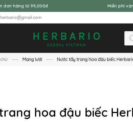
ừ 99,000đ
Miễn phí vận chuyển đơn 
nherbario@gmail.com
 chủ
Mạng lưới
Nước tẩy trang hoa đậu biếc Herbar
trang hoa đậu biếc He