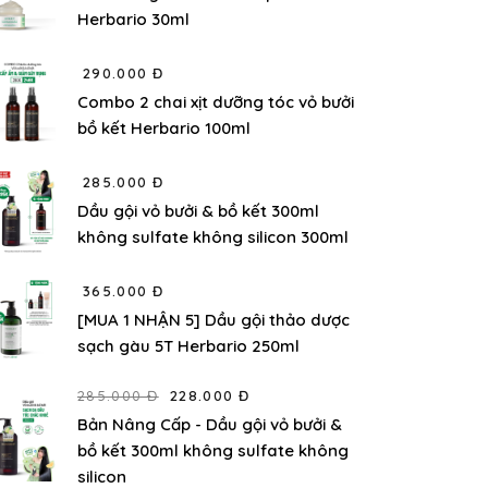
Herbario 30ml
290.000 Đ
Combo 2 chai xịt dưỡng tóc vỏ bưởi
bồ kết Herbario 100ml
285.000 Đ
Dầu gội vỏ bưởi & bồ kết 300ml
không sulfate không silicon 300ml
365.000 Đ
[MUA 1 NHẬN 5] Dầu gội thảo dược
sạch gàu 5T Herbario 250ml
285.000 Đ
228.000 Đ
Bản Nâng Cấp - Dầu gội vỏ bưởi &
bồ kết 300ml không sulfate không
silicon