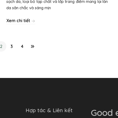
sạch da, loại bỏ tạp chất và lớp trang điểm mang lại làn
da săn chắc và sáng mịn
Xem chi tiết
2
3
4
Hợp tác & Liên kết
Good e