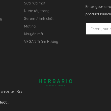
Sữa rửa mặt
Enter your ema
Nước tẩy trang
product launch
ng
Serum / tinh chất
Mặt nạ
Khuyến mãi
VEGAN Trầm Hương
 website
|
Rss
dược.