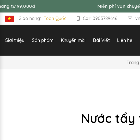
0đ
Miễn phí vận chuyển đơn hàng t
Giao hàng:
Toàn Quốc
Call: 0903789646
v
Giới thiệu
Sản phẩm
Khuyến mãi
Bài Viết
Liên hệ
Trang
Nước tẩy 