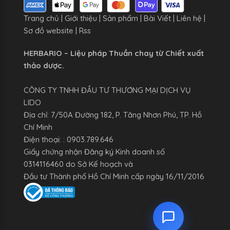
Trang chủ
|
Giới thiệu
|
Sản phẩm
|
Bài Viết
|
Liên hệ
|
Sơ đồ website
|
Rss
HERBARIO – Liệu pháp Thuần chay từ Chiết xuất
thảo dược.
CÔNG TY TNHH ĐẦU TƯ THƯƠNG MẠI DỊCH VỤ
LIDO
Địa chỉ: 7/50A Đường 182, P. Tăng Nhơn Phú, TP. Hồ
Chí Minh
Điện thoại: : 0903.789.646
Giấy chứng nhận Đăng ký Kinh doanh số
0314116460 do Sở Kế hoạch và
Đầu tư Thành phố Hồ Chí Minh cấp ngày 16/11/2016