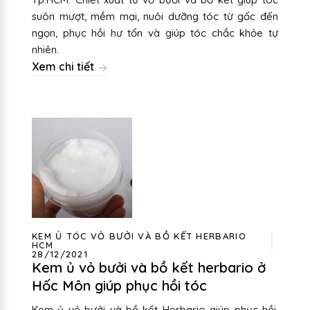
suôn mượt, mềm mại, nuôi dưỡng tóc từ gốc đến
ngọn, phục hồi hư tổn và giúp tóc chắc khỏe tự
nhiên.
Xem chi tiết
KEM Ủ TÓC VỎ BƯỞI VÀ BỒ KẾT HERBARIO
HCM
28/12/2021
Kem ủ vỏ bưởi và bồ kết herbario ở
Hốc Môn giúp phục hồi tóc
Kem ủ vỏ bưởi và bồ kết Herbario giúp phục hồi,