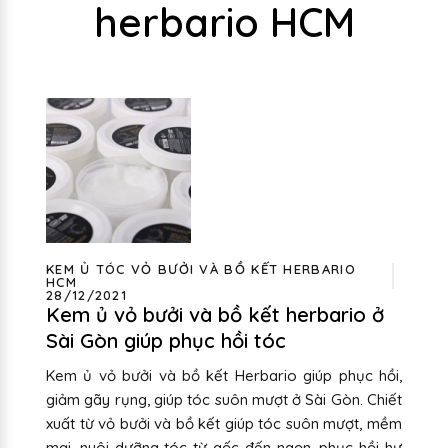
herbario HCM
KEM Ủ TÓC VỎ BƯỞI VÀ BỒ KẾT HERBARIO
HCM
28/12/2021
Kem ủ vỏ bưởi và bồ kết herbario ở
Sài Gòn giúp phục hồi tóc
Kem ủ vỏ bưởi và bồ kết Herbario giúp phục hồi,
giảm gãy rụng, giúp tóc suôn mượt ở Sài Gòn. Chiết
xuất từ vỏ bưởi và bồ kết giúp tóc suôn mượt, mềm
mại, nuôi dưỡng tóc từ gốc đến ngọn, phục hồi hư