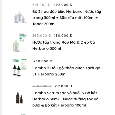
615.000 Đ
492.000 Đ
Bộ 3 hoa đậu biếc Herbario: Nước tẩy
trang 300ml + Sữa rửa mặt 100ml +
Toner 200ml
245.000 Đ
180.000 Đ
Nước tẩy trang Rau Má & Diếp Cá
Herbario 300ml
730.000 Đ
Combo 2 Dầu gội thảo dược sạch gàu
5T Herbario 250ml
390.000 Đ
312.000 Đ
Combo Serum tóc vỏ bưởi & Bồ kết
Herbario 30ml + Nước dưỡng tóc vỏ
bưởi & Bồ kết Herbario 100ml