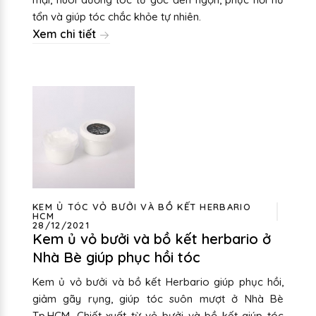
tổn và giúp tóc chắc khỏe tự nhiên.
Xem chi tiết
KEM Ủ TÓC VỎ BƯỞI VÀ BỒ KẾT HERBARIO
HCM
28/12/2021
Kem ủ vỏ bưởi và bồ kết herbario ở
Nhà Bè giúp phục hồi tóc
Kem ủ vỏ bưởi và bồ kết Herbario giúp phục hồi,
giảm gãy rụng, giúp tóc suôn mượt ở Nhà Bè
Tp.HCM. Chiết xuất từ vỏ bưởi và bồ kết giúp tóc