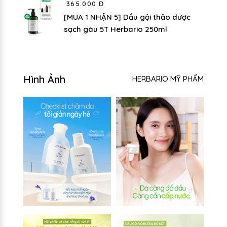
365.000 Đ
[MUA 1 NHẬN 5] Dầu gội thảo dược
sạch gàu 5T Herbario 250ml
Hình Ảnh
HERBARIO MỸ PHẨM