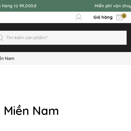
ừ 99,000đ
Miễn phí vận chuyển đơn
0
Giỏ hàng
iền Nam
o Miền Nam