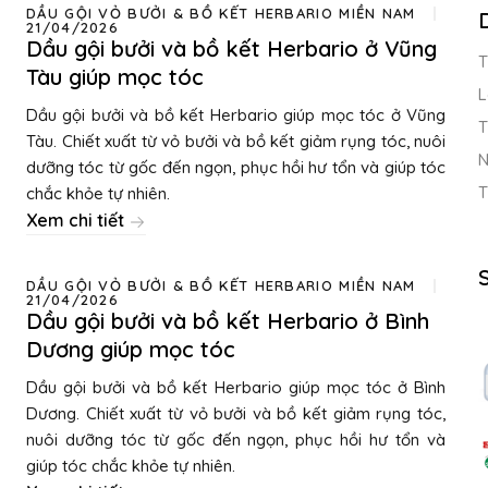
DẦU GỘI VỎ BƯỞI & BỒ KẾT HERBARIO MIỀN NAM
21/04/2026
Dầu gội bưởi và bồ kết Herbario ở Vũng
T
Tàu giúp mọc tóc
L
Dầu gội bưởi và bồ kết Herbario giúp mọc tóc ở Vũng
T
Tàu. Chiết xuất từ vỏ bưởi và bồ kết giảm rụng tóc, nuôi
N
dưỡng tóc từ gốc đến ngọn, phục hồi hư tổn và giúp tóc
T
chắc khỏe tự nhiên.
Xem chi tiết
DẦU GỘI VỎ BƯỞI & BỒ KẾT HERBARIO MIỀN NAM
21/04/2026
Dầu gội bưởi và bồ kết Herbario ở Bình
Dương giúp mọc tóc
Dầu gội bưởi và bồ kết Herbario giúp mọc tóc ở Bình
Dương. Chiết xuất từ vỏ bưởi và bồ kết giảm rụng tóc,
nuôi dưỡng tóc từ gốc đến ngọn, phục hồi hư tổn và
giúp tóc chắc khỏe tự nhiên.