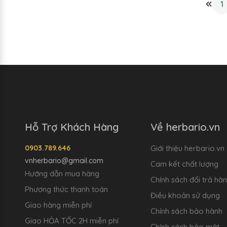
1
Hỗ Trợ Khách Hàng
Về herbario.vn
0903.789.646
Giới thiệu herbario.vn
vnherbario@gmail.com
Cam kết chất lượng
Hướng dẫn mua hàng
Chính sách đổi trả hà
Phương thức thanh toán
Điều khoản sử dụng
Giao hàng miễn phí
Chính sách bảo hành
Giao HỎA TỐC 2H miễn phí
Chính sách bảo mật