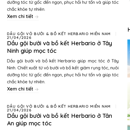
dưỡng tóc từ gốc đến ngọn, phục hồi hư tổn và giúp tóc
chắc khỏe tự nhiên.
Xem chi tiết
DẦU GỘI VỎ BƯỞI & BỒ KẾT HERBARIO MIỀN NAM
21/04/2026
Dầu gội bưởi và bồ kết Herbario ở Tây
Ninh giúp mọc tóc
Dầu gội bưởi và bồ kết Herbario giúp mọc tóc ở Tây
Ninh. Chiết xuất từ vỏ bưởi và bồ kết giảm rụng tóc, nuôi
dưỡng tóc từ gốc đến ngọn, phục hồi hư tổn và giúp tóc
chắc khỏe tự nhiên.
Xem chi tiết
DẦU GỘI VỎ BƯỞI & BỒ KẾT HERBARIO MIỀN NAM
21/04/2026
Dầu gội bưởi và bồ kết Herbario ở Tân
An giúp mọc tóc