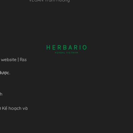
 website
|
Rss
dược.
nh
ở Kế hoạch và