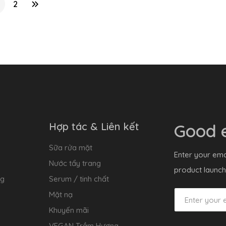
2
Hợp tác & Liên kết
Good e
Sữa rửa mặt
Enter your ema
Nước tẩy trang
product launch
ng
Serum / tinh chất
Mặt nạ
Khuyến mãi
VEGAN Trầm Hương