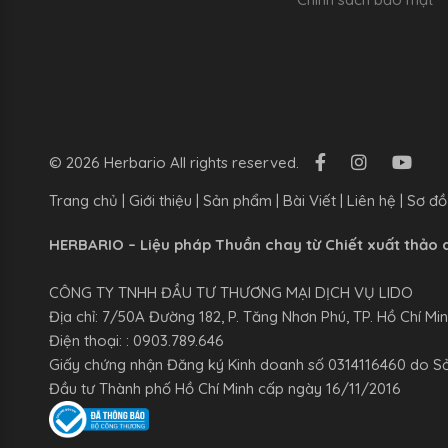
© 2026 Herbario All rights reserved.
Trang chủ
|
Giới thiệu
|
Sản phẩm
|
Bài Viết
|
Liên hệ
|
Sơ đồ
HERBARIO – Liệu pháp Thuần chay từ Chiết xuất thảo 
CÔNG TY TNHH ĐẦU TƯ THƯƠNG MẠI DỊCH VỤ LIDO
Địa chỉ: 7/50A Đường 182, P. Tăng Nhơn Phú, TP. Hồ Chí Mi
Điện thoại: : 0903.789.646
Giấy chứng nhận Đăng ký Kinh doanh số 0314116460 do S
Đầu tư Thành phố Hồ Chí Minh cấp ngày 16/11/2016