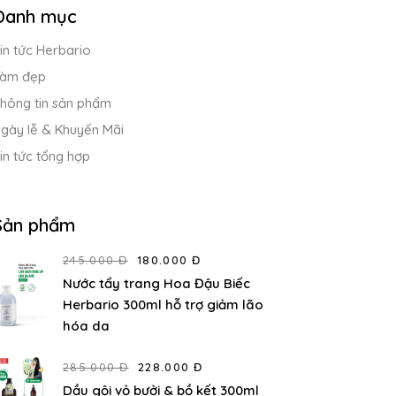
Danh mục
in tức Herbario
àm đẹp
hông tin sản phẩm
gày lễ & Khuyến Mãi
in tức tổng hợp
Sản phẩm
245.000 Đ
180.000 Đ
Nước tẩy trang Hoa Đậu Biếc
Herbario 300ml hỗ trợ giảm lão
hóa da
285.000 Đ
228.000 Đ
Dầu gội vỏ bưởi & bồ kết 300ml