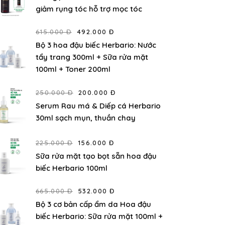
giảm rụng tóc hỗ trợ mọc tóc
615.000 Đ
492.000 Đ
Bộ 3 hoa đậu biếc Herbario: Nước
tẩy trang 300ml + Sữa rửa mặt
100ml + Toner 200ml
250.000 Đ
200.000 Đ
Serum Rau má & Diếp cá Herbario
30ml sạch mụn, thuần chay
225.000 Đ
156.000 Đ
Sữa rửa mặt tạo bọt sẵn hoa đậu
biếc Herbario 100ml
665.000 Đ
532.000 Đ
Bộ 3 cơ bản cấp ẩm da Hoa đậu
biếc Herbario: Sữa rửa mặt 100ml +