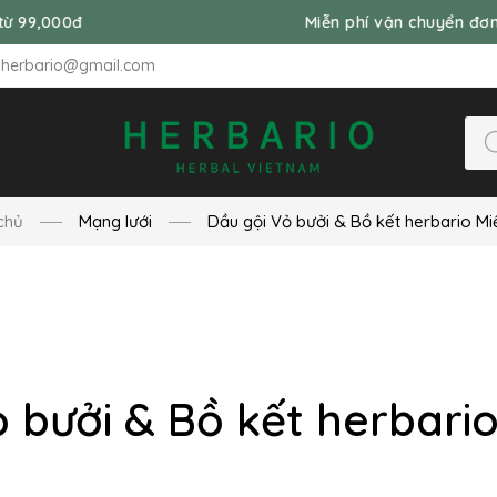
00đ
Miễn phí vận chuyển đơn hàng t
nherbario@gmail.com
chủ
Mạng lưới
Dầu gội Vỏ bưởi & Bồ kết herbario M
ỏ bưởi & Bồ kết herbari