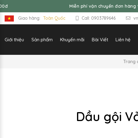
Miễn phí vận chuyển đơn hàng từ 99,0
Giao hàng:
Toàn Quốc
Call: 0903789646
v
Giới thiệu
Sản phẩm
Khuyến mãi
Bài Viết
Liên hệ
Trang 
Dầu gội V