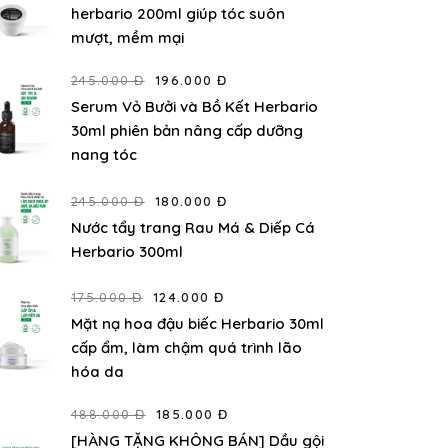
herbario 200ml giúp tóc suôn
mượt, mềm mại
245.000 Đ
196.000 Đ
Serum Vỏ Bưởi và Bồ Kết Herbario
30ml phiên bản nâng cấp dưỡng
nang tóc
245.000 Đ
180.000 Đ
Nước tẩy trang Rau Má & Diếp Cá
Herbario 300ml
175.000 Đ
124.000 Đ
Mặt nạ hoa đậu biếc Herbario 30ml
cấp ẩm, làm chậm quá trình lão
hóa da
488.000 Đ
185.000 Đ
[HÀNG TẶNG KHÔNG BÁN] Dầu gội