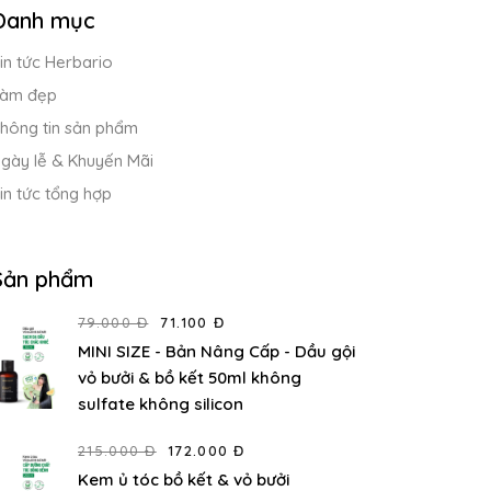
Danh mục
in tức Herbario
àm đẹp
hông tin sản phẩm
gày lễ & Khuyến Mãi
in tức tổng hợp
Sản phẩm
79.000 Đ
71.100 Đ
MINI SIZE - Bản Nâng Cấp - Dầu gội
vỏ bưởi & bồ kết 50ml không
sulfate không silicon
215.000 Đ
172.000 Đ
Kem ủ tóc bồ kết & vỏ bưởi