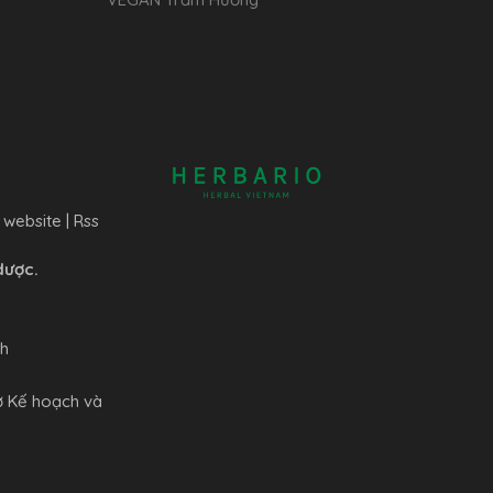
 website
|
Rss
dược.
nh
ở Kế hoạch và