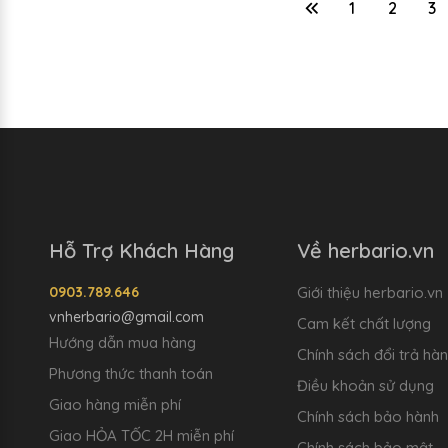
1
2
3
Hỗ Trợ Khách Hàng
Về herbario.vn
0903.789.646
Giới thiệu herbario.vn
vnherbario@gmail.com
Cam kết chất lượng
Hướng dẫn mua hàng
Chính sách đổi trả hà
Phương thức thanh toán
Điều khoản sử dụng
Giao hàng miễn phí
Chính sách bảo hành
Giao HỎA TỐC 2H miễn phí
Chính sách bảo mật