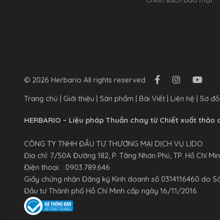
© 2026 Herbario All rights reserved.
Trang chủ
|
Giới thiệu
|
Sản phẩm
|
Bài Viết
|
Liên hệ
|
Sơ đồ
HERBARIO – Liệu pháp Thuần chay từ Chiết xuất thảo 
CÔNG TY TNHH ĐẦU TƯ THƯƠNG MẠI DỊCH VỤ LIDO
Địa chỉ: 7/50A Đường 182, P. Tăng Nhơn Phú, TP. Hồ Chí Mi
Điện thoại: : 0903.789.646
Giấy chứng nhận Đăng ký Kinh doanh số 0314116460 do S
Đầu tư Thành phố Hồ Chí Minh cấp ngày 16/11/2016