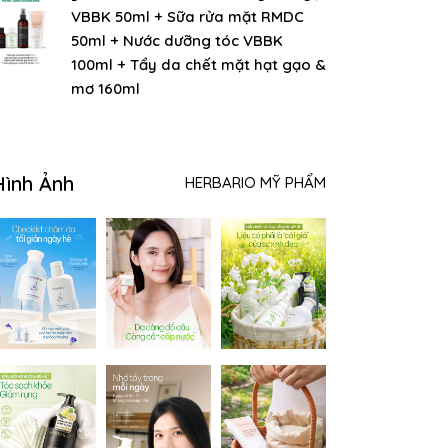
VBBK 50ml + Sữa rửa mặt RMDC
50ml + Nước dưỡng tóc VBBK
100ml + Tẩy da chết mặt hạt gạo &
mơ 160ml
Hình Ảnh
HERBARIO MỸ PHẨM