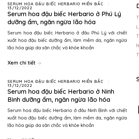
SERUM HOA ĐẬU BIẾC HERBARIO MIỀN BẮC
13/12/2022
Serum hoa đậu biếc Herbario ở Phú Lý
T
dưỡng ẩm, ngăn ngừa lão hóa
L
Serum hoa đậu biếc Herbario ở đâu Phú Lý với chiết
T
xuất hoa đậu biếc dưỡng ẩm, làm mềm da, ngăn ngừa
N
lão hóa giúp da săn chắc và khỏe khoắn
T
Xem chi tiết
SERUM HOA ĐẬU BIẾC HERBARIO MIỀN BẮC
13/12/2022
Serum hoa đậu biếc Herbario ở Ninh
Bình dưỡng ẩm, ngăn ngừa lão hóa
Serum hoa đậu biếc Herbario ở đâu Ninh Bình với chiết
xuất hoa đậu biếc dưỡng ẩm, làm mềm da, ngăn ngừa
lão hóa giúp da săn chắc và khỏe khoắn