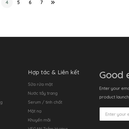
4
5
6
7
Hợp tác & Liên kết
Good e
Sữa rửa mặt
Enter your ema
Nước tẩy trang
product launch
ng
Serum / tinh chất
Mặt nạ
Khuyến mãi
VEGAN Trầm Hương